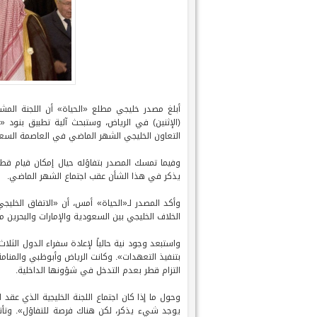
أبلغ مصدر خليجي مطلع «الحياة» أن اللجنة المشكل
(الإثنين) في الرياض، وستبحث آلية تطبيق بنود «
التعاون الخليجي الشهر الماضي في العاصمة السع
وفيما تمسك المصدر بتفاؤله حيال إمكان قيام قطر
يذكر في هذا الشأن عقب اجتماع الشهر الماضي.
وأكد المصدر لـ«الحياة» أمس، أن «الاتفاق الخليج
الخلاف الخليجي بين السعودية والإمارات والبحرين 
واستبعد وجود نية حالياً لإعادة سفراء الدول الثلا
بتنفيذ التعهدات». وكانت الرياض وأبوظبي والمنام
التزام قطر بعدم التدخل في شؤونها الداخلية.
وحول ما إذا كان اجتماع اللجنة الخليجية الذي عقد ا
يوجد شيء يذكر، لكن هناك فرصة للتفاؤل». وتأتي