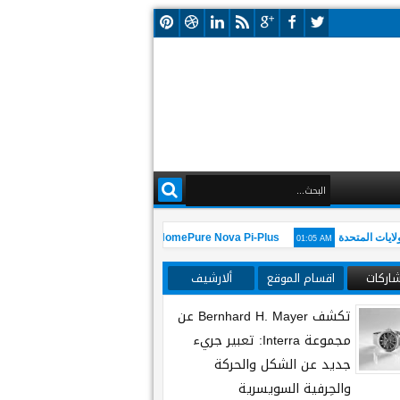
01:05 AM
ت المتحدة
تعزز HomePure التزامها بالحياة الصحية من خلال نظام تنقية المياه المتطور HomePure Nova Pi-Plus
شاركات
اقسام الموقع
ألارشيف
تكشف Bernhard H. Mayer عن
مجموعة Interra: تعبير جريء
جديد عن الشكل والحركة
والحِرفية السويسرية