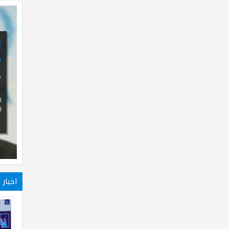
غضب داخل السلطة والإعلام في
مصر بعد فضح البرادعي لهما
01
Oct
2013
0
آثارت تصريحات د.محمد البرادعى نائب رئيس
الجمهورية للشئون الخارجية السابق في الحكوم
التي عينها...
اخبار