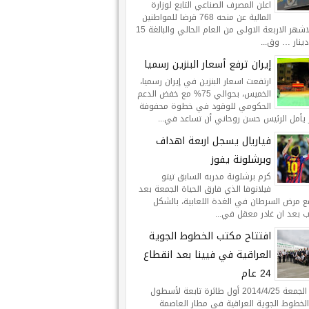
اعلن المصرف الصناعي التابع لوزارة
المالية عن منحه 768 قرضا للمواطنين
خلال الاشهر الاربعة الاولى من العام الحالي والبالغة 15
ينار … وق...
إيران ترفع أسعار البنزين رسميا
ارتفعت اسعار البنزين في إيران رسميا،
الخميس، بحوالي 75% مع خفض الدعم
الحكومي للوقود في خطوة محفوفة
 يأمل الرئيس حسن روحاني أن تساعد في...
فياريال يسجل اربعة اهداف
وبرشلونة يفوز
كرم برشلونة مدربه السابق تيتو
فيلانوفا الذي فارق الحياة الجمعة بعد
ع مرض السرطان في الغدة اللعابية، بالشكل
ب بعد ان غادر معقل في...
افتتاح مكتب الخطوط الجوية
العراقية في فيينا بعد انقطاع
24 عام
هبطت الجمعة 2014/4/25 أول طائرة تابعة لأسطول
لخطوط الجوية العراقية في مطار العاصمة