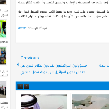
 أزمة بلاده مع السعودية والإمارات والبحرين انتهت، وأن بلاده تنتظر عودة
لخليجية، معتبرة على لسان وزير خارجيتها الأمير سعود الفيصل أنها أزمة
مليون د
ل على سؤال لـ«الحياة» في شأن ما إذا كانت هناك بوادر لانفراج الخلاف،
مرسلة بواسطة
admin
بمخاطر
Previous
 بلدة
مسؤولون اسرائيليون ينددون بكلام كيري عن
صراع م
احتمال تحول اسرائيل الى دولة فصل عنصري
المناس
شركة ا