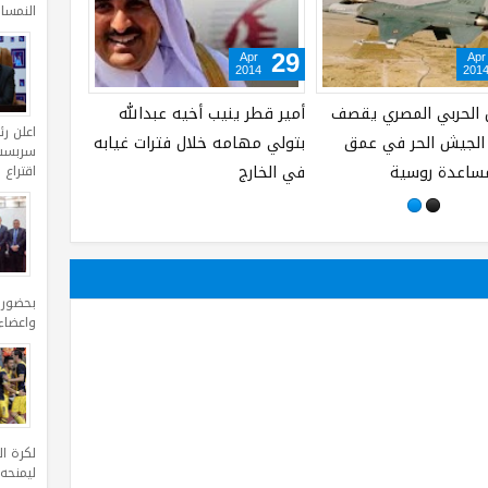
النمساوية ف
Apr
Apr
29
29
2014
2014
اً بهم بعد
الجيش يسيطر على جبل
حلب: اتفاق ميداني يعيد
اعلن ر
تشالما… ويصعّد في الغوطة
الكهرباء والماء
سربست 
الشرقية
اقتراع 
بحضور
واعضاء
لكرة ا
ليمنحه الفوز 1