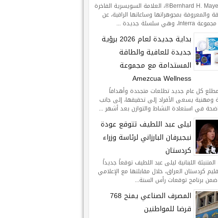
تعلن Bernhard H. Mayer®، العلامة السويسرية الفاخرة
ة والمعروفة بمجوهراتها وساعاتها الراقية، عن
Int، وهي سلسلة جديدة ...
بداية جديدة لعام 2026 برؤية
جديدة للعافية والطاقة
المستدامة مع مجموعة
Amezcua Wellness
طلع كل عام جديد تطلعات متجددة وأهدافاً
ومهنية يسعى الأفراد إلى تحقيقها، إلى جانب
اضحة في استعادة النشاط والتوازن بعد أشهر ...
ليلى عبد اللطيف تتوقع عودة
نيجيرفان البارزاني لرئاسة وزراء
كردستان
لمتنبئة اللبنانية ليلى عبد اللطيف توقعاً جديداً
يم كردستان العراق، خلال مقابلتها مع الإعلامي
ضمن برنامج توقعات رأس السنة...
المصرف الصناعي يمنح 768
قرضا للمواطنين