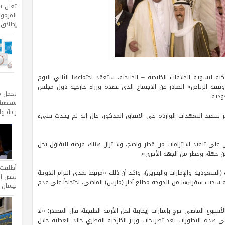
المرموق
إطلاق مجموعة erra
ة لتسوية الخلافات الخليجية – الخليجية، ستعقد اجتماعها الثاني اليوم
وثيقة الرياض» الصادر عن الاجتماع الذي عقده وزراء خارجية دول مجلس
يحمل م
ودية.
شخصية 
رغبة و
 بتنفيذ التعهدات الواردة في الاتفاق المذكور، قال إنه لم يحدث شيء
ي على تنفيذ الالتزامات من قطر واضح، ولا تزال هناك فرصة للتفاؤل بحل
من جهة، وقطر من الجهة الأخرى».
أطلقت ا
ث (السعودية والإمارات والبحرين)، وأكد أن ذلك «مرتبط بمدى التزام الدوحة
يخص إقل
ة سحبت سفراءها من الدوحة مطلع آذار (مارس) الماضي، احتجاجاً على عدم
نيشان 
لأسبوع الماضي خرج بإشارات إيجابية لحل الأزمة الخليجية، قال المصدر: «لا
 هذه التطورات بعد تصريحات وزير الخارجية القطري خالد العطية خلال