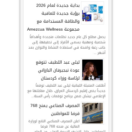
بداية جديدة لعام 2026
برؤية جديدة للعافية
والطاقة المستدامة مع
مجموعة Amezcua Wellness
يحمل مطلع كل عام جديد تطلعات متجددة وأهدافاً
شخصية ومهنية يسعى الأفراد إلى تحقيقها، إلى
جانب رغبة واضحة في استعادة النشاط والتوازن بعد
أشهر ...
ليلى عبد اللطيف تتوقع
عودة نيجيرفان البارزاني
لرئاسة وزراء كردستان
أطلقت المتنبئة اللبنانية ليلى عبد اللطيف توقعاً
جديداً يخص إقليم كردستان العراق، خلال مقابلتها مع
الإعلامي نيشان ضمن برنامج توقعات رأس السنة...
المصرف الصناعي يمنح 768
قرضا للمواطنين
اعلن المصرف الصناعي التابع لوزارة
المالية عن منحه 768 قرضا
للمواطنين خلال الاشهر الاربعة الاولى من العام