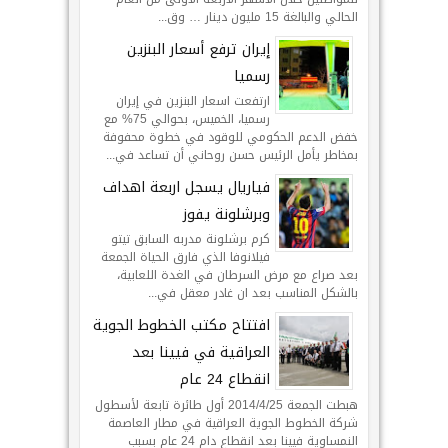
الحالي والبالغة 15 مليون دينار … وق...
إيران ترفع أسعار البنزين
رسميا
ارتفعت اسعار البنزين في إيران
رسميا، الخميس، بحوالي 75% مع
خفض الدعم الحكومي للوقود في خطوة محفوفة
بمخاطر يأمل الرئيس حسن روحاني أن تساعد في...
فياريال يسجل اربعة اهداف
وبرشلونة يفوز
كرم برشلونة مدربه السابق تيتو
فيلانوفا الذي فارق الحياة الجمعة
بعد صراع مع مرض السرطان في الغدة اللعابية،
بالشكل المناسب بعد ان غادر معقل في...
افتتاح مكتب الخطوط الجوية
العراقية في فيينا بعد
انقطاع 24 عام
هبطت الجمعة 2014/4/25 أول طائرة تابعة لأسطول
شركة الخطوط الجوية العراقية في مطار العاصمة
النمساوية فيينا بعد انقطاع دام 24 عام بسبب