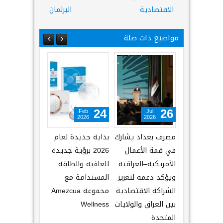
الاقتصادية
البرلمان
مواضيع ذات صلة
Apr
Feb
Jul
29
24
26
2014
2026
2026
مصرف بغداد يشارك
بداية جديدة لعام
المصرف الصناعي
في قمة الأعمال
2026 برؤية جديدة
يمنح 768 قرضا
الأمريكية–العراقية
للعافية والطاقة
للمواطنين
ويؤكد دعمه لتعزيز
المستدامة مع
الشراكة الاقتصادية
مجموعة Amezcua
بين العراق والولايات
Wellness
المتحدة