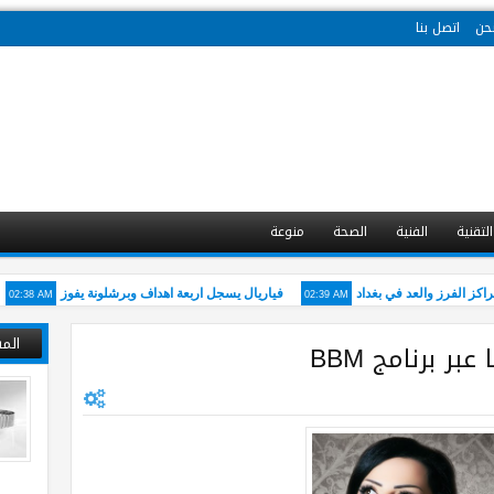
حن
اتصل بنا
التقنية
الفنية
الصحة
منوعة
02:38 AM
02:39 AM
 الفرز والعد في بغداد
فياريال يسجل اربعة اهداف وبرشلونة يفوز
مص
الم
ر برنامج BBM