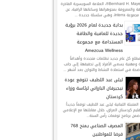
تعلن Bernhard H. Mayer®، العلامة السويسرية الفاخرة
ة والمعروفة بمجوهراتها وساعاتها الراقية، عن
Int، وهي سلسلة جديدة ...
بداية جديدة لعام 2026 برؤية
جديدة للعافية والطاقة
المستدامة مع مجموعة
Amezcua Wellness
طلع كل عام جديد تطلعات متجددة وأهدافاً
ومهنية يسعى الأفراد إلى تحقيقها، إلى جانب
اضحة في استعادة النشاط والتوازن بعد أشهر ...
ليلى عبد اللطيف تتوقع عودة
نيجيرفان البارزاني لرئاسة وزراء
كردستان
لمتنبئة اللبنانية ليلى عبد اللطيف توقعاً جديداً
يم كردستان العراق، خلال مقابلتها مع الإعلامي
ضمن برنامج توقعات رأس السنة...
المصرف الصناعي يمنح 768
قرضا للمواطنين