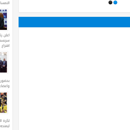
النمساوية ف
اعلن ر
سربست 
اقتراع 
بحضور
واعضاء
لكرة ا
ليمنحه الفوز 1