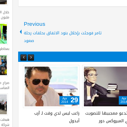
مليون د
Previous
تامر فوجئت بإخلال بنود الاتفاق بحلقات رحلة
صعود
بمخاطر
صراع م
المناس
Apr
Apr
29
29
2014
2014
ق
حكيم لوائل منصور ناقصك
كارول الطلاق غير وارد والطفل
شوية بلهارسيا
قريباً
شركة ا