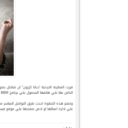
قررت المطربة الاردنية “ديانا كرزون” ان تتفاعل 
الخاص بها علي هاتفها المحمول علي برنامج BBM الذي تدعمه هواتف بلاك بيري.
وتعتبر هذه الخطوة احدث طرق التواصل المباشر مع 
علي ادارة اعمالها او ادمن صفحتها علي موقع فيس