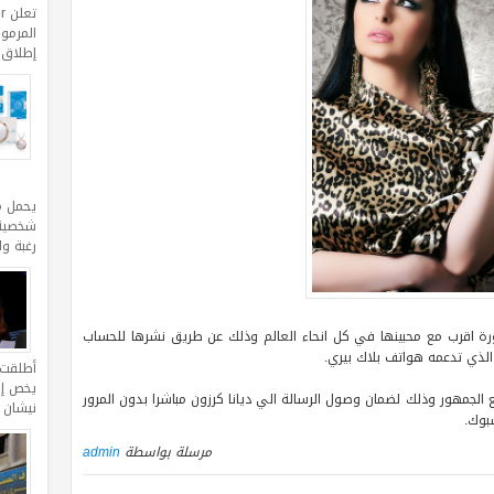
المرموق
إطلاق مجموعة erra
يحمل م
شخصية 
رغبة و
بصورة اقرب مع محبينها في كل انحاء العالم وذلك عن طريق نشرها للحساب
أطلقت ا
يخص إقل
الجمهور وذلك لضمان وصول الرسالة الي ديانا كرزون مباشرا بدون المرور
نيشان 
بوك.
مرسلة بواسطة
admin