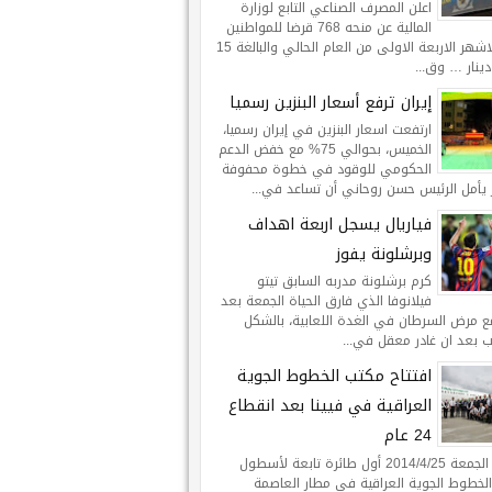
اعلن المصرف الصناعي التابع لوزارة
المالية عن منحه 768 قرضا للمواطنين
خلال الاشهر الاربعة الاولى من العام الحالي والبالغة 15
ينار … وق...
إيران ترفع أسعار البنزين رسميا
ارتفعت اسعار البنزين في إيران رسميا،
الخميس، بحوالي 75% مع خفض الدعم
الحكومي للوقود في خطوة محفوفة
 يأمل الرئيس حسن روحاني أن تساعد في...
فياريال يسجل اربعة اهداف
وبرشلونة يفوز
كرم برشلونة مدربه السابق تيتو
فيلانوفا الذي فارق الحياة الجمعة بعد
ع مرض السرطان في الغدة اللعابية، بالشكل
ب بعد ان غادر معقل في...
افتتاح مكتب الخطوط الجوية
العراقية في فيينا بعد انقطاع
24 عام
هبطت الجمعة 2014/4/25 أول طائرة تابعة لأسطول
لخطوط الجوية العراقية في مطار العاصمة