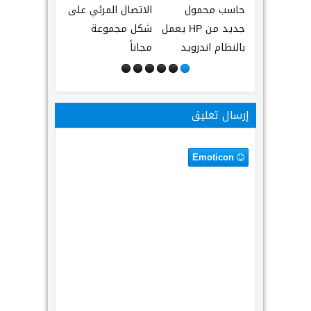
حاسب محمول
الاتصال المرئي على
من Galaxy S5
جديد من HP يعمل
شكل مجموعة
باسم Prime قريباً
بالنظام اندرويد
مجاناً
إرسال تعليق
Emoticon