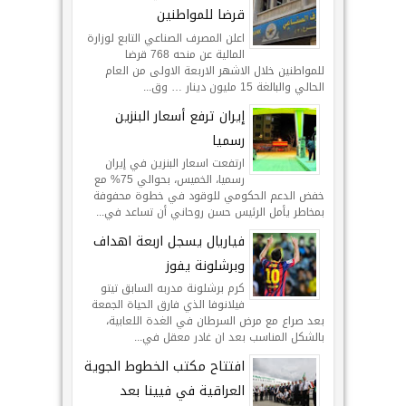
قرضا للمواطنين
اعلن المصرف الصناعي التابع لوزارة
المالية عن منحه 768 قرضا
للمواطنين خلال الاشهر الاربعة الاولى من العام
الحالي والبالغة 15 مليون دينار … وق...
إيران ترفع أسعار البنزين
رسميا
ارتفعت اسعار البنزين في إيران
رسميا، الخميس، بحوالي 75% مع
خفض الدعم الحكومي للوقود في خطوة محفوفة
بمخاطر يأمل الرئيس حسن روحاني أن تساعد في...
فياريال يسجل اربعة اهداف
وبرشلونة يفوز
كرم برشلونة مدربه السابق تيتو
فيلانوفا الذي فارق الحياة الجمعة
بعد صراع مع مرض السرطان في الغدة اللعابية،
بالشكل المناسب بعد ان غادر معقل في...
افتتاح مكتب الخطوط الجوية
العراقية في فيينا بعد