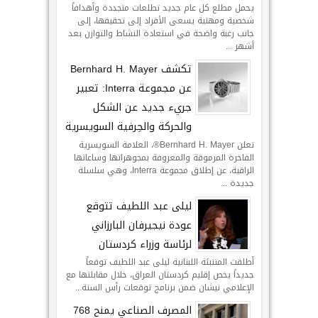
يحمل مطلع كل عام جديد تطلعات متجددة وأهدافاً
شخصية ومهنية يسعى الأفراد إلى تحقيقها، إلى
جانب رغبة واضحة في استعادة النشاط والتوازن بعد
أشهر ...
تكشف Bernhard H. Mayer
عن مجموعة Interra: تعبير
جريء جديد عن الشكل
والحركة والحِرفية السويسرية
تعلن Bernhard H. Mayer®، العلامة السويسرية
الفاخرة المرموقة والمعروفة بمجوهراتها وساعاتها
الراقية، عن إطلاق مجموعة Interra، وهي سلسلة
جديدة ...
ليلى عبد اللطيف تتوقع
عودة نيجيرفان البارزاني
لرئاسة وزراء كردستان
أطلقت المتنبئة اللبنانية ليلى عبد اللطيف توقعاً
جديداً يخص إقليم كردستان العراق، خلال مقابلتها مع
الإعلامي نيشان ضمن برنامج توقعات رأس السنة...
المصرف الصناعي يمنح 768