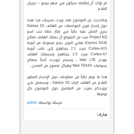
لم تؤكد أن إطلاقه سيكون في شهر يونيو – حزيران
القادم .
وبالحديث عن الموضوع فقد وردت تسريبات منذ فترة
حول إصدار قوي المواصفات من الهاتف Galaxy S5
يجري العمل عليه حالياً في إطار خطة تحت اسم
Project KQ حيث من المتوقع أن يمتلك الهاتف معالج
Exynos 5430 ثماني النوى يضم مجموعة من أنوية
Cortex-A15 بتردد 2.1 جيجاهرتز إلى جانب أنوية
Cortex-A7 بتردد 1.5 جيجاهرتز وسيمتلك الهاتف
مودم Intel LTE ، وسيتم تزويده أيضاً بمعالج
رسوميات Mali T6XXX وهيكل مصنوع من المعدن .
هذا ما توفر حالياً من معلومات حول الإصدار المطور
القادم من الهاتف الرائد Galaxy S5 ، وسنعمل على
تزويدكم بمزيد من التفاصيل حول الموضوع حال
توفرها .
مرسلة بواسطة
admin
شارك: