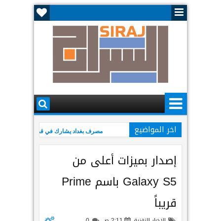
اخر المواضيع
مصرف بغداد يشارك في قمة الأعمال الأمريكية–ا
ليلى عبد اللطيف تتوقع عودة نيجيرفان البارز
إصدار بميزات أعلى من
Galaxy S5 باسم Prime
قريباً
الاخبار التقنية
2:11 ص
0