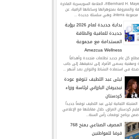
تعلن Bernhard H. Mayer®، العلامة السويسرية الفاخرة
ة والمعروفة بمجوهراتها وساعاتها الراقية، عن
Int، وهي سلسلة جديدة ...
بداية جديدة لعام 2026 برؤية
جديدة للعافية والطاقة
المستدامة مع مجموعة
Amezcua Wellness
طلع كل عام جديد تطلعات متجددة وأهدافاً
ومهنية يسعى الأفراد إلى تحقيقها، إلى جانب
اضحة في استعادة النشاط والتوازن بعد أشهر ...
ليلى عبد اللطيف تتوقع عودة
نيجيرفان البارزاني لرئاسة وزراء
كردستان
لمتنبئة اللبنانية ليلى عبد اللطيف توقعاً جديداً
يم كردستان العراق، خلال مقابلتها مع الإعلامي
ضمن برنامج توقعات رأس السنة...
المصرف الصناعي يمنح 768
قرضا للمواطنين