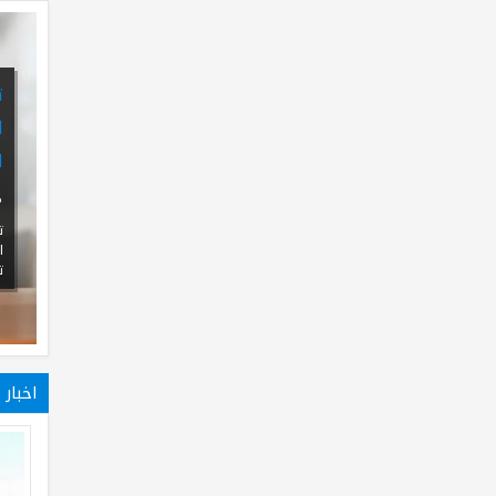
تعزز HomePure التزامها بالحياة
الصحية من خلال نظام تنقية المياه
المتطور HomePure Nova Pi-Plus
25
May
2026
0
تواصل شركة HomePure، العلامة التجارية
العالمية المتخصصة في أسلوب الحياة الصحي،
تعزيز الوصول إلى ميا...
اخبار