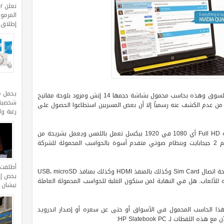
المرموق
إطلاق مجموعة erra
يحمل م
على مايبدو أن HP ستطلق جهاز اندرويد آخر في السوق وهذه بحاسب محمول بشاشة حجمها 14 إنش ومزود بلوحة مفاتيح
شخصية 
لحاسب على الرغم من عدم الكشف عنه رسمياً إلا أن بعض المسربين استطاعوا الحصول على
رغبة و
حسب الفيديو فإن هذا الحاسب مزود بشاشة بدقة Full HD أي 1080 في 1920 بيكسل تعمل باللمس ويعمل بشريحة من
شركة Nvidia رباعية النواة وبذاكرة عشوائية بحجم 2 جيجابايت وبنظام صوتي متقدم أسوة بالحواسب المحمولة للشركة
أطلقت ا
حسب الفيديو فإن Slatebook PC مزود حتى بشريحة اتصال Sim Card وكذلك بالمنفذ HDMI وكذلك بمنافذ USB، microSD
يخص إقل
يق وألوان زاهية حيث تقوم HP بتروجيه للألعاب. هل في النهاية لمن ستكون الغلبة للحواسب المحمولة العاملة
نيشان 
هذا الحاسب المحمول في الأسواق أو حتى عن سعره أو إصدار اندرويد
اللقطات لـ HP Slatebook PC: