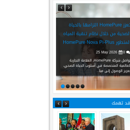
تكشف Bernhard H. Mayer عن
مصرف بغداد يشارك 
مجموعة Interra: تعبير جريء جديد
الأمريكية–العراقية 
عن الشكل والحركة والحِرفية
لتعزيز الشراكة الاقت
السويسرية
والولايات المتحدة
26
Jul
2026
0
28
Apr
2026
0
تعلن Bernhard H. Mayer®، العلامة السويسرية
شارك مصرف بغداد في أعما
الفاخرة المرموقة والمعروفة بمجوهراتها
وساعاتها الراقية، ع...
غرفة التجار...
 قد تهمك