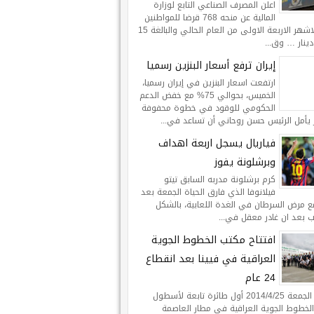
اعلن المصرف الصناعي التابع لوزارة
المالية عن منحه 768 قرضا للمواطنين
خلال الاشهر الاربعة الاولى من العام الحالي والبالغة 15
ينار … وق...
إيران ترفع أسعار البنزين رسميا
ارتفعت اسعار البنزين في إيران رسميا،
الخميس، بحوالي 75% مع خفض الدعم
الحكومي للوقود في خطوة محفوفة
 يأمل الرئيس حسن روحاني أن تساعد في...
فياريال يسجل اربعة اهداف
وبرشلونة يفوز
كرم برشلونة مدربه السابق تيتو
فيلانوفا الذي فارق الحياة الجمعة بعد
ع مرض السرطان في الغدة اللعابية، بالشكل
ب بعد ان غادر معقل في...
افتتاح مكتب الخطوط الجوية
العراقية في فيينا بعد انقطاع
24 عام
هبطت الجمعة 2014/4/25 أول طائرة تابعة لأسطول
لخطوط الجوية العراقية في مطار العاصمة