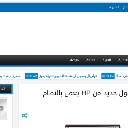
حن
اتصل بنا
التقنية
الفنية
الصحة
منوعة
02:38 AM
02:39 AM
غداد
فياريال يسجل اربعة اهداف وبرشلونة يفوز
مصرف بغداد يشارك ف
الم
Slatebook PC حاسب محمول جديد من HP يعمل بالنظام