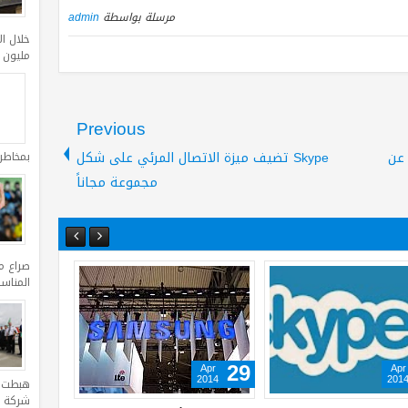
مرسلة بواسطة
admin
مليون د
Previous
 عن
Skype تضيف ميزة الاتصال المرئي على شكل
بمخاطر
مجموعة مجاناً
صراع م
المناس
Oct
Apr
01
29
2013
2014
شركة ا