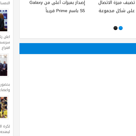
أول هاتف لوميا من
شارب تطلق لوحياً جديداً بدقة
النمساوية ف
مايكروسوفت يحمل لقب
وضوح 1600×2560 بكسل
Superman
اعلن ر
سربست 
اقتراع 
بحضور
واعضاء
لكرة ا
ليمنحه الفوز 1