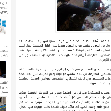
المرموق
إطلاق مجموعة erra
مم تشالما الجبلية المطلة على قرية السمرا في ريف اللاذقية، بعد
أول من أمس. وحقّقت قوات الجيش تقدماً على التلال المحيطة بجبل النسر
يحمل م
جنوب بلدة كسب الحدودية. وتقدمت قوات الجيش شمال «القمة ٤٥» وشرقها، فسيطرت على القمة ٧٢٤ وقمة الحمرا، وقمة
شخصية 
دة لمسلحي المعارضة، أبرزهم قائد «لواء جند الملاحم» عبد السلام دلول في
رغبة و
كذلك استشهد عدد من عناصر الجيش، بينهم رئيس مفرزة الأمن العسكري في كسب إبراهيم جلول في محيط «القمة ٤٥».
لحي المعارضة من بلدة سلمى عبر قرية زغارو القريبة، التي تعدّ نقطة
 على المسلحين في الريف الشمالي، استهدفت ضواحي المدينة الساحلية
أطلقت ا
ية خسائر بشرية.
يخص إقل
نيشان 
ملياته العسكرية في كل من المليحة وجوبر في الغوطة الشرقية، تركّزت
، بإسناد سلاح الجو، من قتل أعداد كبيرة من المسلحين، الذين أصدروا
ين من «الكتائب» والتشكيلات العسكرية في الغوطة الشرقية مساعدتهم.
امع طيبة وسط الحي، كما فكّك عبوات ناسفة كانت مزروعة في المكان،