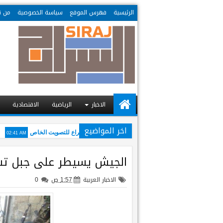
الرئيسية
فهرس الموقع
سياسة الخصوصية
من ن
الاخبار
الرياضية
الاقتصادية
اخر المواضيع
02:41 AM
02:46 AM
المفوضية افتتحت اكثر من سبعمائة مركز اقتراع للتصويت الخاص
مف
الجيش يسيطر على جبل تش
الاخبار العربية
1:57 ص
0