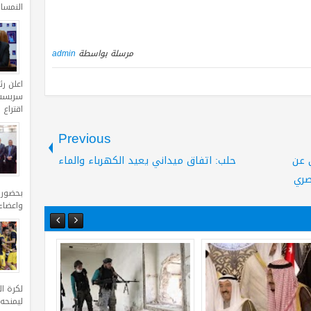
النمساوية ف
مرسلة بواسطة
admin
اعلن ر
سربست 
اقتراع 
Previous
 عن
حلب: اتفاق ميداني يعيد الكهرباء والماء
صري
بحضور
واعضاء
لكرة ا
ليمنحه الفوز 1