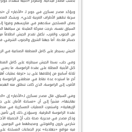
بحسب مصادر ميدانية. وتتمركز «كتيبة شهداء جوبر»
ويؤكد مصدر عسكري في جوبر لـ «الأخبار» أن «تطه
سرعة تطهير الأطراف الغربية للحي». ويشدّد المص
بعض المسلحين سلاحهم في متاريسهم وفروا إلى ا
السياق نفسه، خرجت معركة المليحة عن سياقها الم
من الجنوب والغرب، تكفل تقدم الجيش انطلاقاً م
خسائر فادحة. أما جبهتا الشرق والجنوب الشرقي، ف
الجيش يسيطر على كامل المنطقة الصناعية في ال
وفي حلب، بسط الجيش سيطرته على كامل المنطقة
كتل الأبنية المطلة على عقدة الراموسة، ما يعني إ
ثلاثة أسابيع من إطلاقها على يد «غرفة عمليات أه
آخر ما استرده عدة نقاط في منطقتي الراموسة وم
الأقرب إلى الراموسة، الذي كانت تنطلق منه الهجما
وفي السياق، قال مصدر عسكري لـ«الأخبار» إن «ال
نهايتها»، مشيراً إلى أن «مساحة الأمان على ج
الإرهابية». واستمرت العمليات العسكرية في منطق
عقدة الراموسة الطرقية. وسيؤدي ذلك إلى تأمين ك
وذكر مصدر في مديرية صحة حلب أنّ الحصيلة الأخ
فيه مواقع «جهادية» عزم الجماعات المسلحة عل