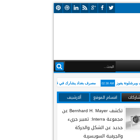
02:38 AM
رشلونة يفوز
مصرف بغداد يشارك في قمة الأعمال الأمريكية–العراقية ويؤكد دعمه 
شاركات
اقسام الموقع
ألارشيف
تكشف Bernhard H. Mayer عن
مجموعة Interra: تعبير جريء
جديد عن الشكل والحركة
والحِرفية السويسرية