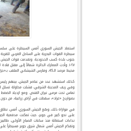
استعاد الجيش السوري أمس السيطرة على سلسلة ق
سيطرة القوات البحرية على الساحل الغربي للقرية 
١٠٢٧. وأدت المعارك الدائرة شمالاً إلى مقتل قا
محيط مرصد الـ45، وفارس الشيشاني الملقب بـ«جزار الأرمن».
وفي ريف المدينة الشرقي، فشلت محاولة تسلل لمس
تماس تحت مرمى نيران القنص. ومع ازدياد الضغط
بصواريخ «غراد»، سقطت في أراض زراعية، من دون أ
في موازاة ذلك، وسّع الجيش السوري، أمس، نطاق ع
على نحو كبير في جوبر، حيث تمكنت مدفعية الجيش
نداءات استغاثة منذ ساعات الصباح الأولى، طالب
وتقدّم الجيش أمس شمال شرق جوبر مسيطراً على ج