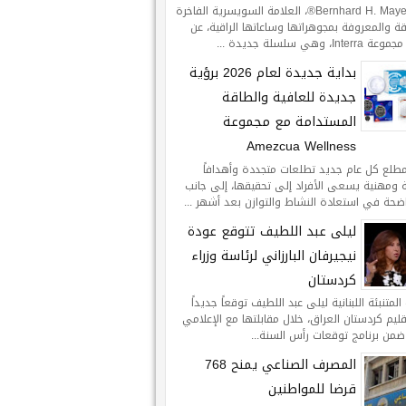
تعلن Bernhard H. Mayer®، العلامة السويسرية الفاخرة
ة والمعروفة بمجوهراتها وساعاتها الراقية، عن
Int، وهي سلسلة جديدة ...
بداية جديدة لعام 2026 برؤية
جديدة للعافية والطاقة
المستدامة مع مجموعة
Amezcua Wellness
طلع كل عام جديد تطلعات متجددة وأهدافاً
ومهنية يسعى الأفراد إلى تحقيقها، إلى جانب
اضحة في استعادة النشاط والتوازن بعد أشهر ...
ليلى عبد اللطيف تتوقع عودة
نيجيرفان البارزاني لرئاسة وزراء
كردستان
لمتنبئة اللبنانية ليلى عبد اللطيف توقعاً جديداً
يم كردستان العراق، خلال مقابلتها مع الإعلامي
ضمن برنامج توقعات رأس السنة...
المصرف الصناعي يمنح 768
قرضا للمواطنين