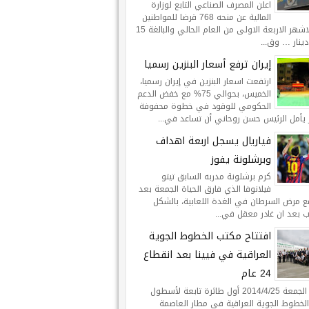
اعلن المصرف الصناعي التابع لوزارة
المالية عن منحه 768 قرضا للمواطنين
خلال الاشهر الاربعة الاولى من العام الحالي والبالغة 15
ينار … وق...
إيران ترفع أسعار البنزين رسميا
ارتفعت اسعار البنزين في إيران رسميا،
الخميس، بحوالي 75% مع خفض الدعم
الحكومي للوقود في خطوة محفوفة
 يأمل الرئيس حسن روحاني أن تساعد في...
فياريال يسجل اربعة اهداف
وبرشلونة يفوز
كرم برشلونة مدربه السابق تيتو
فيلانوفا الذي فارق الحياة الجمعة بعد
ع مرض السرطان في الغدة اللعابية، بالشكل
ب بعد ان غادر معقل في...
افتتاح مكتب الخطوط الجوية
العراقية في فيينا بعد انقطاع
24 عام
هبطت الجمعة 2014/4/25 أول طائرة تابعة لأسطول
لخطوط الجوية العراقية في مطار العاصمة