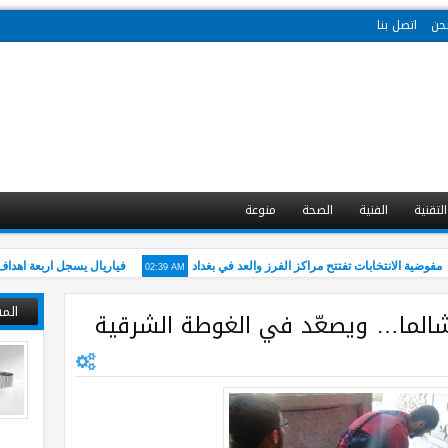
حن
اتصل بنا
التقنية
الفنية
الصحة
منوعة
02:39 AM
وضية الانتخابات تفتتح مراكز الفرز والعد في بغداد
فياريال يسجل اربعة اهداف وب
الم
الما… ويصعّد في الغوطة الشرقية