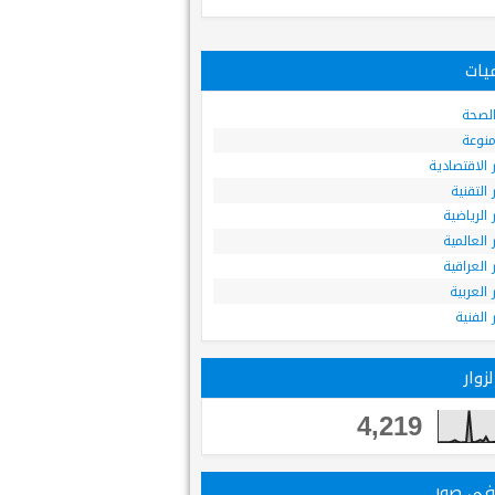
Apr
29
2014
يات
الأردن يعتقل مشتبهاً بهم بعد
ه
اضطرابات بلدة معان
 الصحة
 منوعة
ر الاقتصادية
ر التقنية
ر الرياضية
ر العالمية
ر العراقية
ر العربية
ر الفنية
زوار
4,219
 في صور