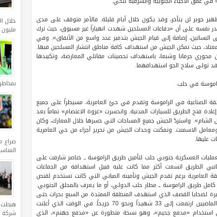
 في عمق الاحياء الجنوبية والشرقية للحي.
ير جوبر لن يتأخر، وقد يكون خلال أيام قليلة. فالأمر متوقف على مدى
در نفسه على أن «دفاعات المسلحين شهدت انهياراً غير مسبوق، حيث ترك
مليون د
لبساتين، إضافة إلى قيام الجيش بتدمير عدد واسع من الأنفاق». وفي
عتاد، حيث تمكن الجيش من استهداف كافة مناطق انتشار المسلحين فيها.
ن محوري جرمانا وشبعا، باستهداف تحصينات مقاتلي المعارضة، وتكبيدها
قد تولى سلاح الجو استهدافهما.
بمخاطر
راموسة في حلب
 الصناعية في الراموسة وتقدم في حيّ العامرية، مسيطراً على جميع
عادة فتح الطريق للسيارات المدنية. وانحسرت «غزوة الاعتصام» تماماً بعد
ل الشام». واستردّ الجيش جميع المساحات التي خسرها خلال المعارك، وكان
عامل الاسمنت. وتمكنت وحدات الجيش من تحرير أجزاء من حي العامرية
ت عليها.
صراع م
المناس
عمليات العسكرية جنوبي حلب لتأمين طريق الراموسة ــ خناصر شارفت على
انبي الطريق اتسعت أكثر مما كانت عليه قبيل استهدافه من الجماعات
ة العامرية برغم تقدم الجيش وتأمينه المباني التي كانت تستخدم لقنص
امل طريق الراموسة ــ مطار حلب الدولي، أو ما يعرف بالمحلق الجنوبي.
يرة لضحايا القصف الذي استهدف المنطقة الممتدة من السبع بحرات حتى
شارعي بارون والقوتلي ومحيطهما في اليوميين الماضيين ارتفعت إلى 33 شهيداً ونحو 70 جريحاً. في الوقت الذي أعلنت
ى استخدام «مدفع جحيم»، وهو نسخة متطورة عن «مدفع جهنم»، الذي
شركة ا