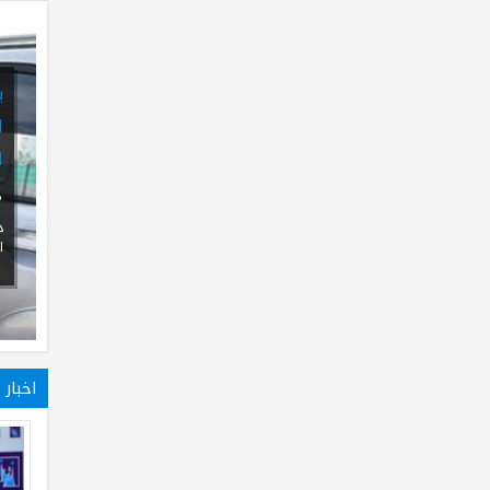
بريطانيا تنتقد استمرار ا
العراقية باستخدام اجهزة
الفاشلة
04
Oct
2013
0
ذكرت صحيفة "اندبندانت البريطان
الخميس" أن القوات العراقية ما ز
اخبار